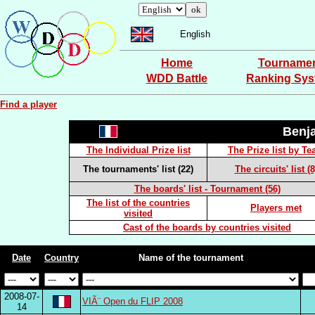
English
Home
Tourname
WDD Battle
Ranking Sy
Find a player
Benj
The Individual Prize list
The Prize list by T
The tournaments' list (22)
The circuits' list (8
The boards' list - Tournament (56)
The list of the countries
Players met
visited
Cast of the boards by countries visited
Date
Country
Name of the tournament
2008-07-
VIÃ¨ Open du FLIP 2008
14