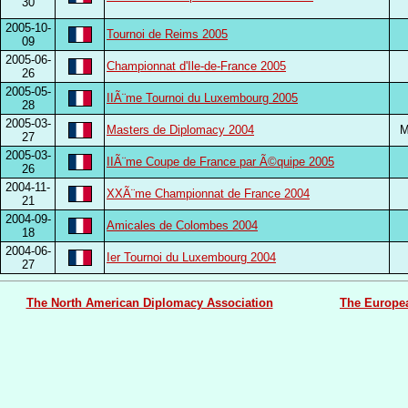
30
2005-10-
Tournoi de Reims 2005
09
2005-06-
Championnat d'Ile-de-France 2005
26
2005-05-
IIÃ¨me Tournoi du Luxembourg 2005
28
2005-03-
Masters de Diplomacy 2004
27
2005-03-
IIÃ¨me Coupe de France par Ã©quipe 2005
26
2004-11-
XXÃ¨me Championnat de France 2004
21
2004-09-
Amicales de Colombes 2004
18
2004-06-
Ier Tournoi du Luxembourg 2004
27
The North American Diplomacy Association
The Europe