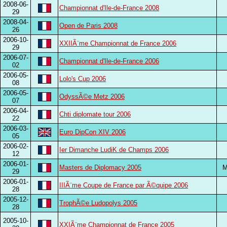
2008-06-
Championnat d'Ile-de-France 2008
29
2008-04-
Open de Paris 2008
26
2006-10-
XXIIÃ¨me Championnat de France 2006
29
2006-07-
Championnat d'Ile-de-France 2006
02
2006-05-
Lolo's Cup 2006
08
2006-05-
OdyssÃ©e Metz 2006
07
2006-04-
Chti diplomate tour 2006
22
2006-03-
Euro DipCon XIV 2006
05
2006-02-
Ier Dimanche LudiK de Champs 2006
12
2006-01-
Masters de Diplomacy 2005
29
2006-01-
IIIÃ¨me Coupe de France par Ã©quipe 2006
28
2005-12-
TrophÃ©e Ludopolys 2005
28
2005-10-
XXIÃ¨me Championnat de France 2005